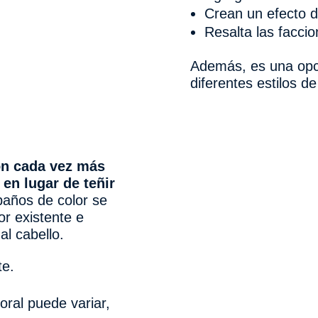
Crean un efecto d
Resalta las faccio
Además, es una opci
diferentes estilos d
ón cada vez más
 en lugar de teñir
 baños de color se
lor existente e
al cabello.
te.
oral puede variar,