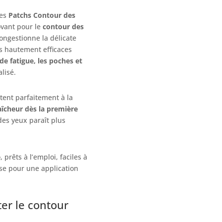
les
Patchs Contour des
ovant pour le
contour des
ongestionne la délicate
fs hautement efficaces
de fatigue, les poches et
alisé.
ptent parfaitement à la
aîcheur dès la première
des yeux paraît plus
e
, prêts à l’emploi, faciles à
se pour une application
ter le contour