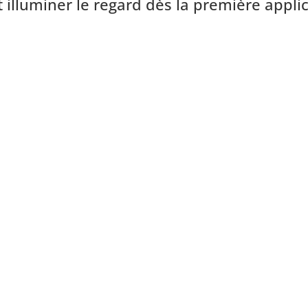
 illuminer le regard dès la première applic
Technologie Hydro
Contour des Yeux
La technologie hydrogel favor
rafraîchissant immédiat, aid
yeux tout en procurant une s
utilisation.
Les
Patchs Contour des Yeux
dès la première application :