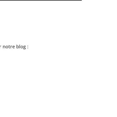
 notre blog :
 Découvrez comment les patchs à
uer Laboratorios revitalisent