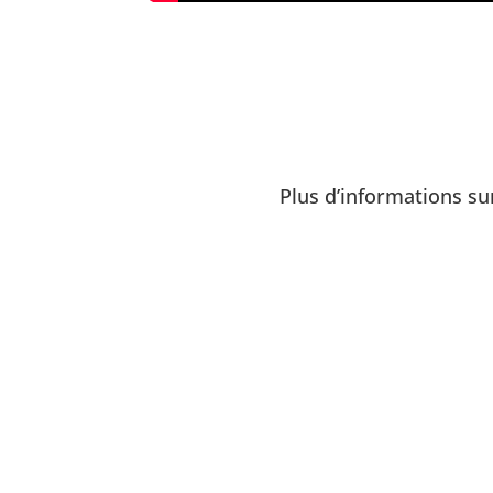
Plus d’informations sur
Poches et cernes?
la Vitamine C de Valq
votre regard.