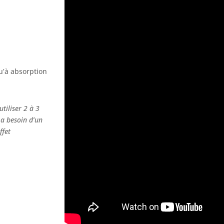
u’à absorption
tiliser 2 à 3
 a besoin d’un
ffet