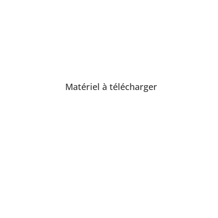
Matériel à télécharger
Communiqué de presse
Télécharger les images
Informations Supplémentaires