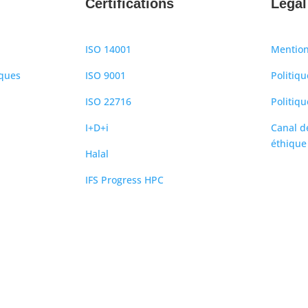
Certifications
Légal
ISO 14001
Mention
iques
ISO 9001
Politiqu
ISO 22716
Politiqu
I+D+i
Canal d
éthique
Halal
IFS Progress HPC