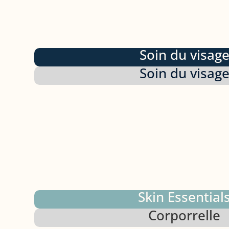
Soin du visag
Soin du visag
Skin Essential
Corporrelle