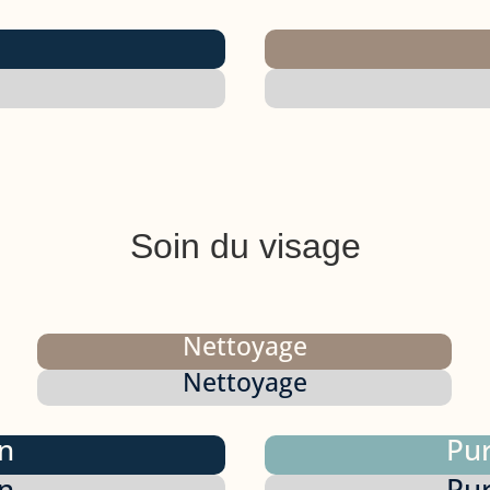
Soin du visage
Nettoyage
Nettoyage
n
Pur
n
Pur